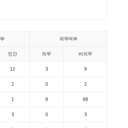
여부
의무여부
민간
의무
비의무
12
3
9
2
0
2
1
8
68
3
0
3