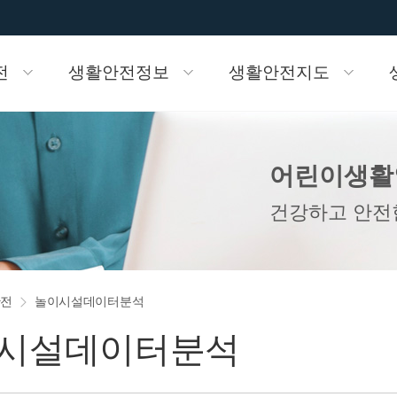
전
생활안전정보
생활안전지도
이시설현황
요령
지도
검색
 데이터분석
어린이놀이시설조회
재난문자발송정보
놀이시설안전지도
안전카드뉴스
놀이기구 데이터분석
어린이생활
이시설VR
정보
시설지도
얼
소개
어린이놀이시설 위치정보
오픈API활용
건강하고 안전
 안전관리제도
안전
놀이시설데이터분석
시설데이터분석