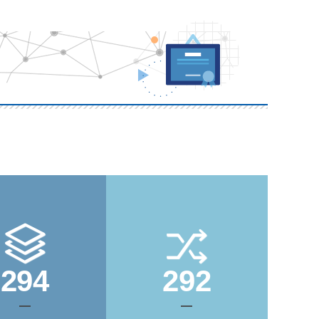
294
292