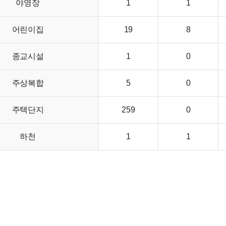
야영장
1
1
어린이집
19
8
종교시설
1
0
주상복합
5
0
주택단지
259
0
하천
1
1