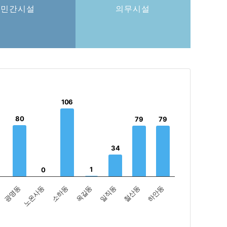
민간시설
의무시설
106
106
80
80
79
79
79
79
34
34
1
1
0
0
광명동
노온사동
소하동
옥길동
일직동
철산동
하안동