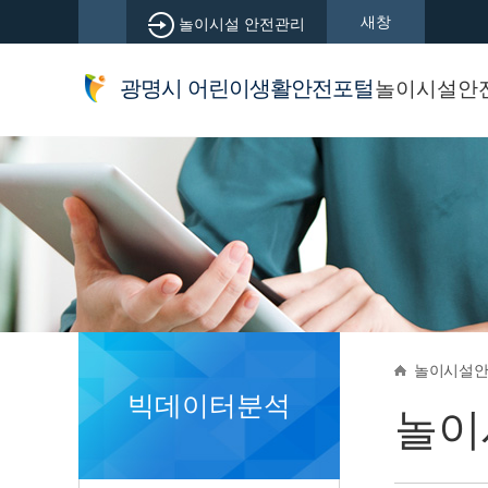
새창
놀이시설 안전관리
광명시 어린이생활안전포털
놀이시설안
어린이놀
국민행동
생활안전
안전뉴스
놀이시설
광명시
광명시
광명시
광명시
광명시
어린이생활안전포털
어린이생활안전포털
어린이생활안전포털
어린이생활안전포털
어린이생활안전포털
어린이놀
실종아동
아동안전
안전메뉴
오픈API
놀이시설
놀이시설
빅데이터분석
놀이