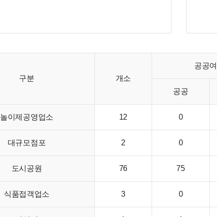
공공
구분
개소
공공
놀이제공영업소
12
0
대규모점포
2
0
도시공원
76
75
식품접객업소
3
0