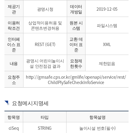
제공기
데이터
광명시청
2019-12-05
관
개방일
이용허
상업적이용허용 및
원본 시
파일시스템
락조건
콘텐츠변경허용
스템
인터페
교환 데
이스 표
REST (GET)
이터 표
XML
준
준
광명시 어린이놀이시
요청제
내용
제한없음
설 안전점검 결과
한횟수
요청주
http://gmsafe.cps.or.kr/gmlife/openapi/service/rest/
소
ChildPlySafeCheckInfoService
요청메시지명세
항목명
타입
항목설명
ciSeq
STRING
놀이시설 번호(필수)