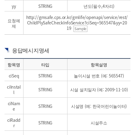
yy
STRING
년도(필수,4자리)
http://gmsafe.cps.or.kr/gmlife/openapi/service/rest/
요청예
ChildPlySafeCheckInfoService?ciSeq=565547&yy=20
제
19
Sample
응답메시지명세
항목명
타입
항목설명
ciSeq
STRING
놀이시설 번호 (예: 565547)
ciInstal
STRING
시설 설치일자 (예: 2009-11-10)
l
ciNam
STRING
시설명 (예: 한국어린이놀이터)
e
ciRadd
STRING
시설주소
r