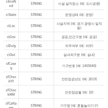
ciInsKi
STRING
시설 설치장소 (예: 도시공원)
nd
ciState
STRING
운영상태 (예: 운영)
시설지역 (예: 경기 광명시 일직
ciLoc
STRING
동)
ciGov
STRING
공공,민간구분 (예: 공공)
ciDuty
STRING
의무여부 (예: 의무)
ciOut
STRING
실내외구분 (예: 실내)
sfCase
STRING
기구번호 (예: 1405040)
q
sfChec
STRING
안전점검년도 (예: 2019)
kYY
sfChec
STRING
안전점검월 (예: 10)
kMM
sfCaNa
STRING
기구명 (예: 흔들놀이기구)
me